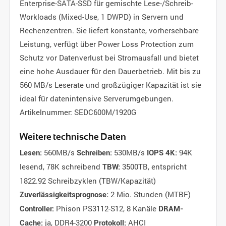
Enterprise-SATA-SSD für gemischte Lese-/Schreib-
Workloads (Mixed-Use, 1 DWPD) in Servern und
Rechenzentren. Sie liefert konstante, vorhersehbare
Leistung, verfügt über Power Loss Protection zum
Schutz vor Datenverlust bei Stromausfall und bietet
eine hohe Ausdauer für den Dauerbetrieb. Mit bis zu
560 MB/s Leserate und großzügiger Kapazität ist sie
ideal für datenintensive Serverumgebungen.
Artikelnummer: SEDC600M/1920G
Weitere technische Daten
560MB/s
530MB/s
94K
Lesen:
Schreiben:
IOPS 4K:
lesend, 78K schreibend
3500TB, entspricht
TBW:
1822.92 Schreibzyklen (TBW/Kapazität)
2 Mio. Stunden (MTBF)
Zuverlässigkeitsprognose:
Phison PS3112-S12, 8 Kanäle
Controller:
DRAM-
ja, DDR4-3200
AHCI
Cache:
Protokoll: