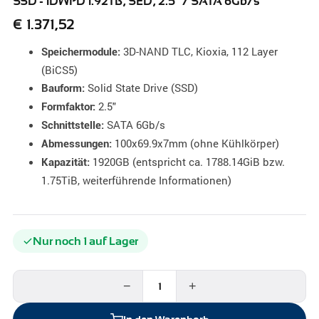
SSD - 1DWPD 1.92TB, SED, 2.5" / SATA 6Gb/s
€
1.371,52
3D-NAND TLC, Kioxia, 112 Layer
Speichermodule:
(BiCS5)
Solid State Drive (SSD)
Bauform:
2.5"
Formfaktor:
SATA 6Gb/s
Schnittstelle:
100x69.9x7mm (ohne Kühlkörper)
Abmessungen:
1920GB (entspricht ca. 1788.14GiB bzw.
Kapazität:
1.75TiB, weiterführende Informationen)
Nur noch 1 auf Lager
−
+