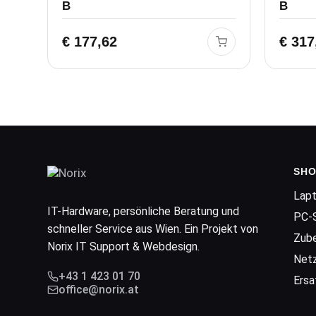
B
B
€
177,62
€
317
SHO
Lap
IT-Hardware, persönliche Beratung und
PC-
schneller Service aus Wien. Ein Projekt von
Zub
Norix IT Support & Webdesign.
Net
+43 1 423 01 70
Ersa
office@norix.at