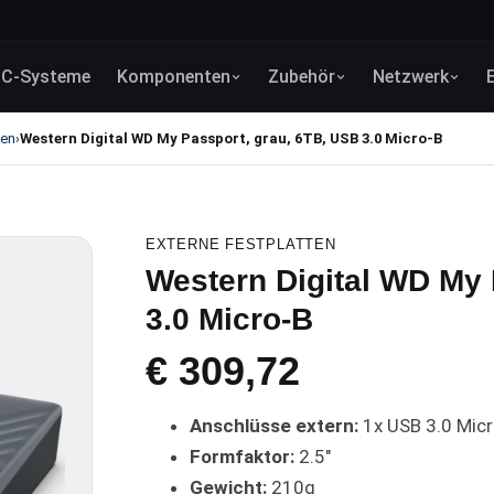
C-Systeme
Komponenten
Zubehör
Netzwerk
ten
Western Digital WD My Passport, grau, 6TB, USB 3.0 Micro-B
›
EXTERNE FESTPLATTEN
Western Digital WD My 
3.0 Micro-B
€
309,72
Anschlüsse extern:
1x USB 3.0 Micr
Formfaktor:
2.5"
Gewicht:
210g