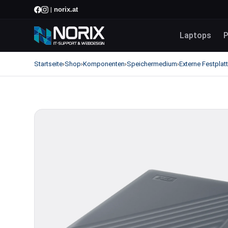
norix.at
|
Laptops
P
Startseite
Shop
Komponenten
Speichermedium
Externe Festplat
›
›
›
›