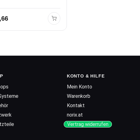
,66
P
KONTO & HILFE
tops
Mein Konto
Systeme
Warenkorb
ehör
Kontakt
zwerk
norix.at
tzteile
Vertrag widerrufen