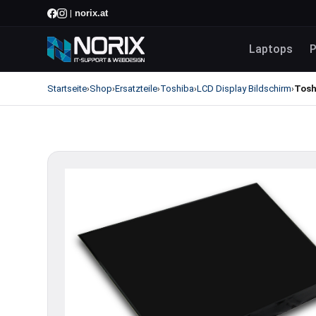
norix.at
|
Laptops
P
Startseite
Shop
Ersatzteile
Toshiba
LCD Display Bildschirm
Tosh
›
›
›
›
›