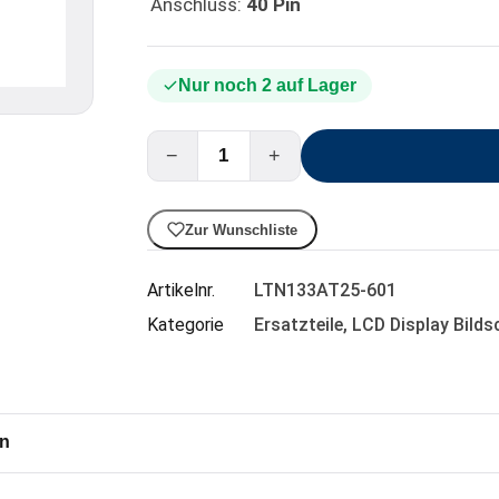
Anschluss:
40 Pin
Nur noch 2 auf Lager
−
+
Zur Wunschliste
Artikelnr.
LTN133AT25-601
Kategorie
Ersatzteile
,
LCD Display Bilds
en