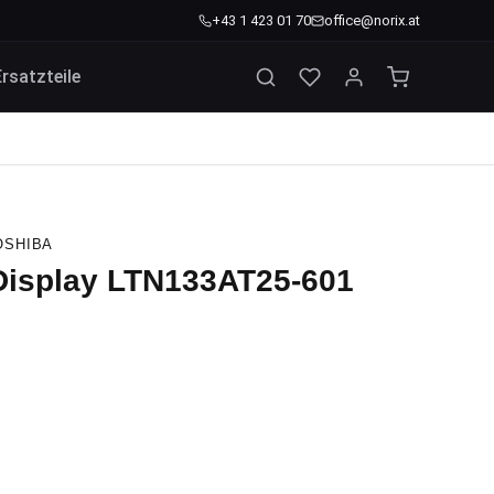
+43 1 423 01 70
office@norix.at
Ersatzteile
OSHIBA
 Display LTN133AT25-601