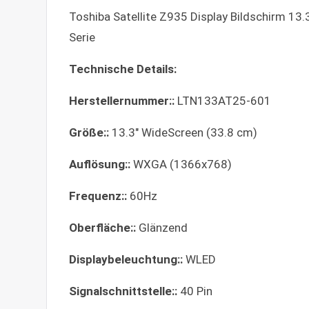
Toshiba Satellite Z935 Display Bildschirm 1
Serie
Technische Details:
Herstellernummer::
LTN133AT25-601
Größe::
13.3" WideScreen (33.8 cm)
Auflösung::
WXGA (1366x768)
Frequenz::
60Hz
Oberfläche::
Glänzend
Displaybeleuchtung::
WLED
Signalschnittstelle::
40 Pin