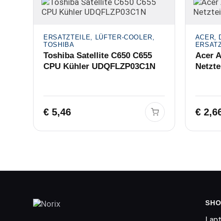
ERSATZTEILE, LÜFTER-COOLER,
ACER, 
TOSHIBA
ERSATZ
Toshiba Satellite C650 C655
Acer A
CPU Kühler UDQFLZP03C1N
Netzte
€
5,46
€
2,6
SHO
Lap