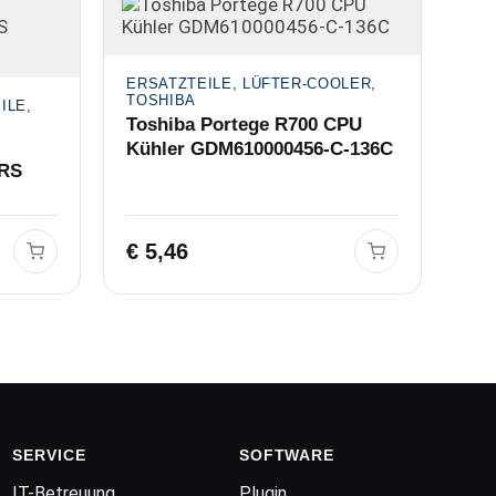
ERSATZTEILE, LÜFTER-COOLER,
TOSHIBA
ILE,
Toshiba Portege R700 CPU
Kühler GDM610000456-C-136C
BRS
€
5,46
SERVICE
SOFTWARE
IT-Betreuung
Plugin