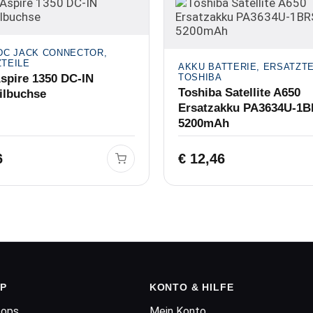
DC JACK CONNECTOR,
TEILE
AKKU BATTERIE, ERSATZTE
spire 1350 DC-IN
TOSHIBA
Toshiba Satellite A650
ilbuchse
Ersatzakku PA3634U-1
5200mAh
6
€
12,46
P
KONTO & HILFE
tops
Mein Konto