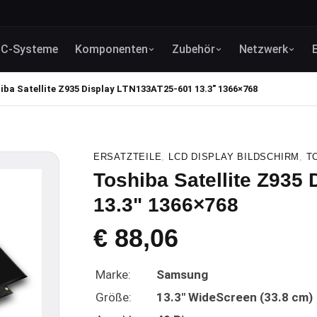
C-Systeme
Komponenten
Zubehör
Netzwerk
iba Satellite Z935 Display LTN133AT25-601 13.3" 1366×768
ERSATZTEILE
,
LCD DISPLAY BILDSCHIRM
,
T
Toshiba Satellite Z935
13.3" 1366×768
€
88,06
Marke:
Samsung
Größe:
13.3" WideScreen (33.8 cm)