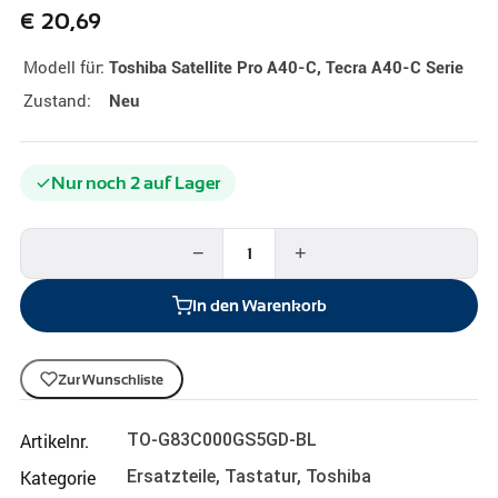
€
20,69
Modell für:
Toshiba Satellite Pro A40-C, Tecra A40-C Serie
Zustand:
Neu
Nur noch 2 auf Lager
−
+
In den Warenkorb
Zur Wunschliste
Artikelnr.
TO-G83C000GS5GD-BL
Kategorie
Ersatzteile
,
Tastatur
,
Toshiba