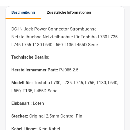
Beschreibung
Zusätzliche Informationen
DC-IN Jack Power Connector Strombuchse
Netzteilbuchse Netzteilbuchse für Toshiba L730 L735
L745 L755 T130 L640 L650 T135 L455D Serie
Technische Details:
PJ065-2.5
Herstellernummer Part::
Toshiba L730, L735, L745, L755, T130, L640,
Modell für::
L650, T135, L455D Serie
Löten
Einbauart::
Original 2.5mm Central Pin
Stecker::
Kein Kabel
Kabel Länge::