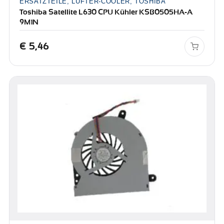
ERSATZTEILE, LÜFTER-COOLER, TOSHIBA
Toshiba Satellite L630 CPU Kühler KSB0505HA-A
9M1N
€
5,46