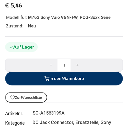
€
5,46
Modell für:
M763 Sony Vaio VGN-FW, PCG-3xxx Serie
Zustand:
Neu
Auf Lager
−
+
In den Warenkorb
Zur Wunschliste
Artikelnr.
SO-A1563199A
Kategorie
DC Jack Connector
,
Ersatzteile
,
Sony