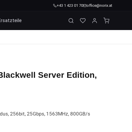
+43 1 423 01 70
office@norix.at
Ersatzteile
ackwell Server Edition,
us, 256bit, 25Gbps, 1563MHz, 800GB/s