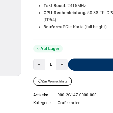
Takt Boost:
2415MHz
GPU-Rechenleistung:
50.38 TFLOPS
(FP64)
Bauform:
PCIe-Karte (full height)
Auf Lager
−
+
Zur Wunschliste
Artikelnr.
900-2G147-0000-000
Kategorie
Grafikkarten