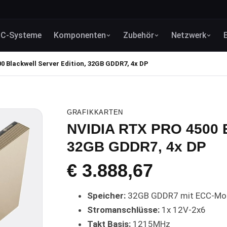
C-Systeme
Komponenten
Zubehör
Netzwerk
0 Blackwell Server Edition, 32GB GDDR7, 4x DP
GRAFIKKARTEN
NVIDIA RTX PRO 4500 Bl
32GB GDDR7, 4x DP
€
3.888,67
Speicher:
32GB GDDR7 mit ECC-Mod
Stromanschlüsse:
1x 12V-2x6
Takt Basis:
1215MHz