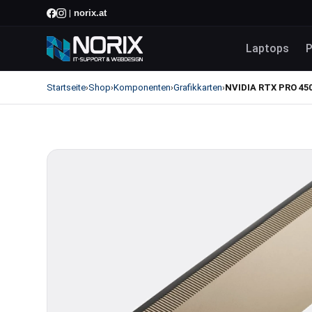
norix.at
|
Laptops
P
Startseite
Shop
Komponenten
Grafikkarten
NVIDIA RTX PRO 450
›
›
›
›