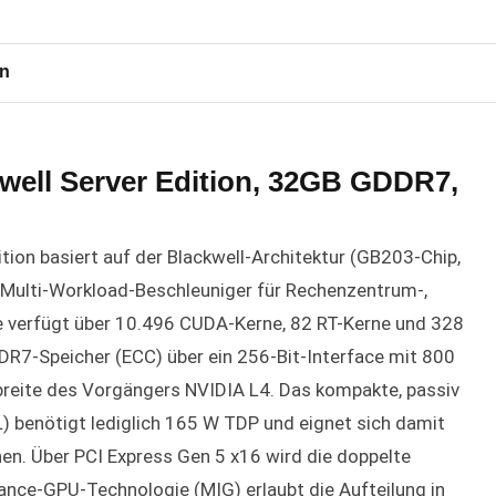
en
ell Server Edition, 32GB GDDR7,
ion basiert auf der Blackwell-Architektur (GB203-Chip,
r Multi-Workload-Beschleuniger für Rechenzentrum-,
te verfügt über 10.496 CUDA-Kerne, 82 RT-Kerne und 328
DR7-Speicher (ECC) über ein 256-Bit-Interface mit 800
breite des Vorgängers NVIDIA L4. Das kompakte, passiv
) benötigt lediglich 165 W TDP und eignet sich damit
nen. Über PCI Express Gen 5 x16 wird die doppelte
tance-GPU-Technologie (MIG) erlaubt die Aufteilung in