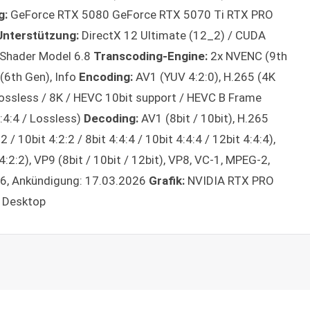
g:
GeForce RTX 5080 GeForce RTX 5070 Ti RTX PRO
Unterstützung:
DirectX 12 Ultimate (12_2) / CUDA
/ Shader Model 6.8
Transcoding-Engine:
2x NVENC (9th
(6th Gen), Info
Encoding:
AV1 (YUV 4:2:0), H.265 (4K
Lossless / 8K / HEVC 10bit support / HEVC B Frame
4:4:4 / Lossless)
Decoding:
AV1 (8bit / 10bit), H.265
:2 / 10bit 4:2:2 / 8bit 4:4:4 / 10bit 4:4:4 / 12bit 4:4:4),
 4:2:2), VP9 (8bit / 10bit / 12bit), VP8, VC-1, MPEG-2,
6, Ankündigung: 17.03.2026
Grafik:
NVIDIA RTX PRO
- Desktop