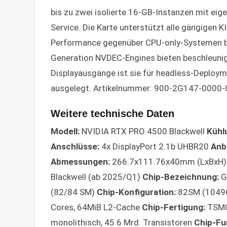
bis zu zwei isolierte 16-GB-Instanzen mit eig
Service. Die Karte unterstützt alle gängigen 
Performance gegenüber CPU-only-Systemen b
Generation NVDEC-Engines bieten beschleunig
Displayausgänge ist sie für headless-Deplo
ausgelegt. Artikelnummer: 900-2G147-0000
Weitere technische Daten
Modell:
NVIDIA RTX PRO 4500 Blackwell
Kühl
Anschlüsse:
4x DisplayPort 2.1b UHBR20
Anb
Abmessungen:
266.7x111.76x40mm (LxBxH
Blackwell (ab 2025/Q1)
Chip-Bezeichnung:
G
(82/84 SM)
Chip-Konfiguration:
82SM (10496
Cores, 64MiB L2-Cache
Chip-Fertigung:
TSMC
monolithisch, 45.6 Mrd. Transistoren
Chip-Fu