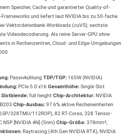
enem Speicher, Cache und garantierter Quality-of-
KI-Frameworks und liefert laut NVIDIA bis zu 50-fache
ei Vektordatenbank-Workloads (cuVS); sechste
te Videodecodierung. Als reine Server-GPU ohne
yments in Rechenzentren, Cloud- und Edge-Umgebungen
-000
ung:
Passivkühlung
TDP/TGP:
165W (NVIDIA)
indung:
PCIe 5.0 x16
Gesamthöhe:
Single Slot
)
Slotblende:
full height
Chip-Architektur:
NVIDIA
B203
Chip-Ausbau:
97.6% aktive Recheneinheiten
SP/328TMU/112ROP), 82 RT-Cores, 328 Tensor-
 N5P [NVIDIA 4N] (5nm)
Chip-Größe:
378mm²,
nktionen:
Raytracing (4th Gen NVIDIA RTX), NVIDIA