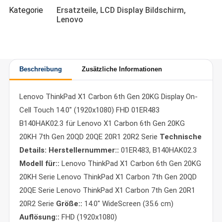
Kategorie
Ersatzteile
,
LCD Display Bildschirm
,
Lenovo
Beschreibung
Zusätzliche Informationen
Lenovo ThinkPad X1 Carbon 6th Gen 20KG Display On-
Cell Touch 14.0" (1920x1080) FHD 01ER483
B140HAK02.3 für Lenovo X1 Carbon 6th Gen 20KG
20KH 7th Gen 20QD 20QE 20R1 20R2 Serie
Technische
Details:
Herstellernummer::
01ER483, B140HAK02.3
Modell für::
Lenovo ThinkPad X1 Carbon 6th Gen 20KG
20KH Serie Lenovo ThinkPad X1 Carbon 7th Gen 20QD
20QE Serie Lenovo ThinkPad X1 Carbon 7th Gen 20R1
20R2 Serie
Größe::
14.0" WideScreen (35.6 cm)
Auflösung::
FHD (1920x1080)