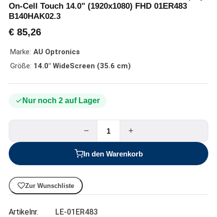
On-Cell Touch 14.0" (1920x1080) FHD 01ER483
B140HAK02.3
€
85,26
Marke:
AU Optronics
Größe:
14.0" WideScreen (35.6 cm)
Nur noch 2 auf Lager
−
+
In den Warenkorb
Zur Wunschliste
Artikelnr.
LE-01ER483