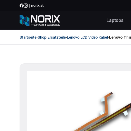
|
norix.at
Laptops
Startseite
Shop
Ersatzteile
Lenovo
LCD Video Kabel
›
›
›
›
›
Lenovo Thin