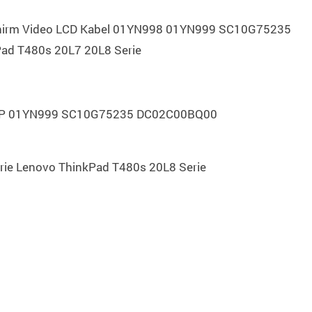
schirm Video LCD Kabel 01YN998 01YN999 SC10G75235
ad T480s 20L7 20L8 Serie
DP 01YN999 SC10G75235 DC02C00BQ00
ie Lenovo ThinkPad T480s 20L8 Serie