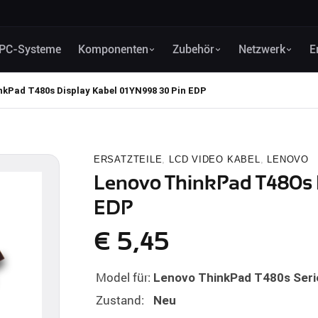
PC-Systeme
Komponenten
Zubehör
Netzwerk
E
kPad T480s Display Kabel 01YN998 30 Pin EDP
ERSATZTEILE
,
LCD VIDEO KABEL
,
LENOVO
Lenovo ThinkPad T480s 
EDP
€
5,45
Model für:
Lenovo ThinkPad T480s Seri
Zustand:
Neu