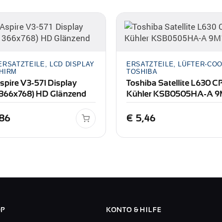
ERSATZTEILE, LCD DISPLAY
ERSATZTEILE, LÜFTER-COO
HIRM
TOSHIBA
spire V3-571 Display
Toshiba Satellite L630 C
(1366x768) HD Glänzend
Kühler KSB0505HA-A 9
86
€
5,46
OP
KONTO & HILFE