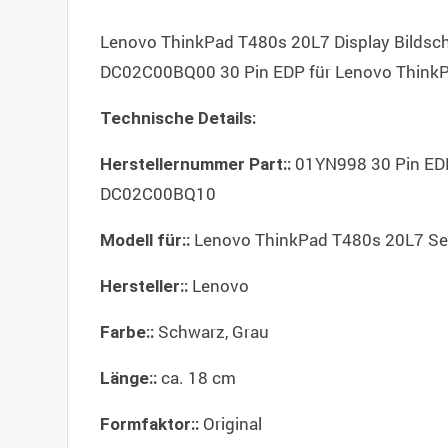
Lenovo ThinkPad T480s 20L7 Display Bild
DC02C00BQ00 30 Pin EDP für Lenovo ThinkP
Technische Details:
01YN998 30 Pin E
Herstellernummer Part::
DC02C00BQ10
Lenovo ThinkPad T480s 20L7 Ser
Modell für::
Lenovo
Hersteller::
Schwarz, Grau
Farbe::
ca. 18 cm
Länge::
Original
Formfaktor::