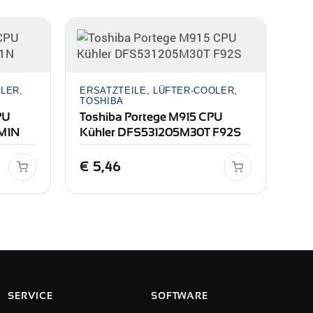
LER,
ERSATZTEILE, LÜFTER-COOLER,
TOSHIBA
PU
Toshiba Portege M915 CPU
M1N
Kühler DFS531205M30T F92S
€
5,46
SERVICE
SOFTWARE