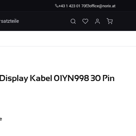
+43 1 423 01 70
office@norix.at
rsatzteile
Display Kabel 01YN998 30 Pin
e