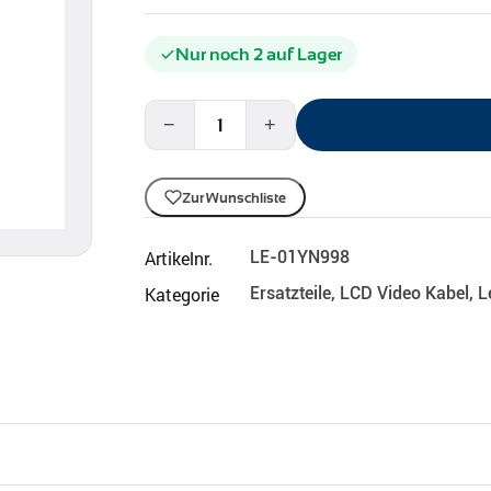
Nur noch 2 auf Lager
−
+
Zur Wunschliste
Artikelnr.
LE-01YN998
Kategorie
Ersatzteile
,
LCD Video Kabel
,
L