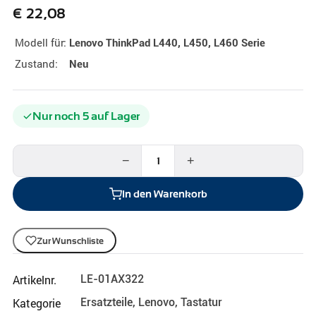
€
22,08
Modell für:
Lenovo ThinkPad L440, L450, L460 Serie
Zustand:
Neu
Nur noch 5 auf Lager
−
+
In den Warenkorb
Zur Wunschliste
Artikelnr.
LE-01AX322
Kategorie
Ersatzteile
,
Lenovo
,
Tastatur