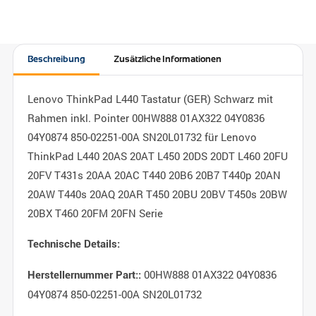
Beschreibung
Zusätzliche Informationen
Lenovo ThinkPad L440 Tastatur (GER) Schwarz mit
Rahmen inkl. Pointer 00HW888 01AX322 04Y0836
04Y0874 850-02251-00A SN20L01732 für Lenovo
ThinkPad L440 20AS 20AT L450 20DS 20DT L460 20FU
20FV T431s 20AA 20AC T440 20B6 20B7 T440p 20AN
20AW T440s 20AQ 20AR T450 20BU 20BV T450s 20BW
20BX T460 20FM 20FN Serie
Technische Details:
00HW888 01AX322 04Y0836
Herstellernummer Part::
04Y0874 850-02251-00A SN20L01732