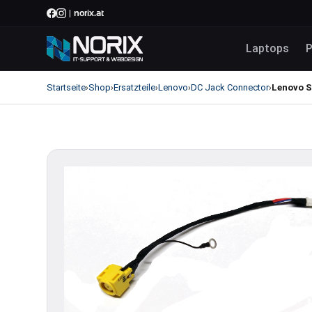
norix.at
|
Laptops
P
Startseite
Shop
Ersatzteile
Lenovo
DC Jack Connector
Lenovo S
›
›
›
›
›