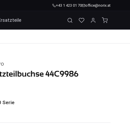
+43 1 423 01 70
office@norix.at
Ersatzteile
VO
zteilbuchse 44C9986
 Serie