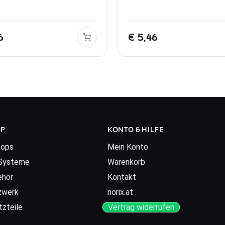
6
€
5,46
OP
KONTO & HILFE
tops
Mein Konto
Systeme
Warenkorb
ehör
Kontakt
zwerk
norix.at
tzteile
Vertrag widerrufen