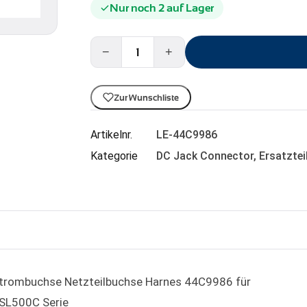
Nur noch 2 auf Lager
−
+
Zur Wunschliste
Artikelnr.
LE-44C9986
Kategorie
DC Jack Connector
,
Ersatztei
trombuchse Netzteilbuchse Harnes 44C9986 für
SL500C Serie