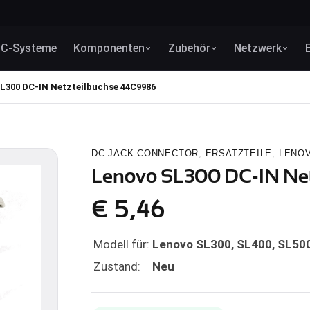
C-Systeme
Komponenten
Zubehör
Netzwerk
L300 DC-IN Netzteilbuchse 44C9986
DC JACK CONNECTOR
,
ERSATZTEILE
,
LENO
Lenovo SL300 DC-IN Net
€
5,46
Modell für:
Lenovo SL300, SL400, SL500
Zustand:
Neu