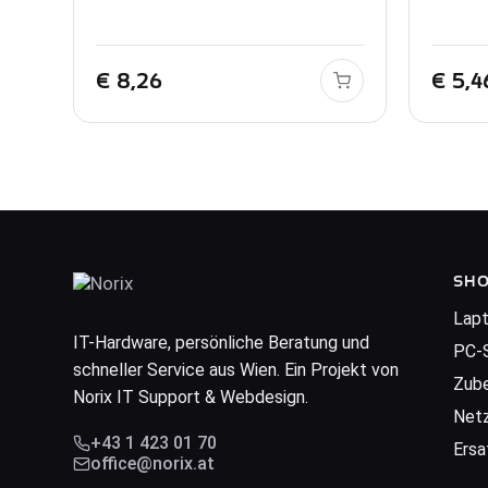
€
8,26
€
5,4
SH
Lap
IT-Hardware, persönliche Beratung und
PC-
schneller Service aus Wien. Ein Projekt von
Zub
Norix IT Support & Webdesign.
Net
+43 1 423 01 70
Ersa
office@norix.at