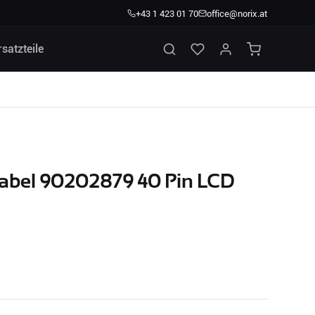
+43 1 423 01 70
office@norix.at
rsatzteile
abel 90202879 40 Pin LCD