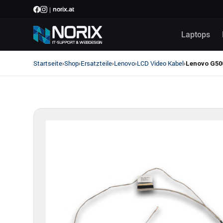
|
norix.at
Laptops
Startseite
Shop
Ersatzteile
Lenovo
LCD Video Kabel
›
›
›
›
›
Lenovo G500