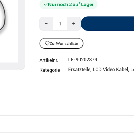
Nur noch 2 auf Lager
−
+
Zur Wunschliste
Artikelnr.
LE-90202879
Kategorie
Ersatzteile
,
LCD Video Kabel
,
L