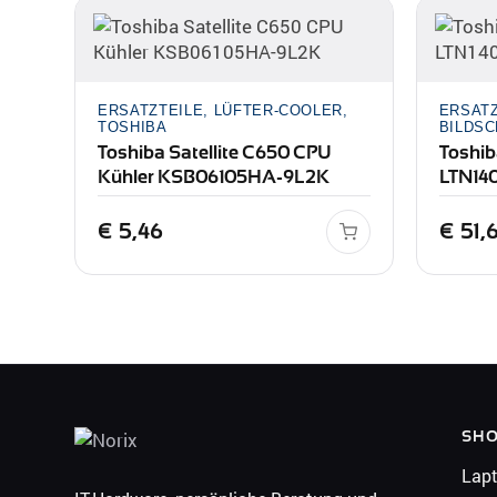
ERSATZTEILE, LÜFTER-COOLER,
ERSATZ
TOSHIBA
BILDSC
Toshiba Satellite C650 CPU
Toshib
Kühler KSB06105HA-9L2K
LTN140
€
5,46
€
51,
SH
Lap