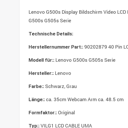
Lenovo G500s Display Bildschirm Video LC
G500s G505s Serie
Technische Details:
90202879 40 Pin 
Herstellernummer Part::
Lenovo G500s G505s Serie
Modell für::
Lenovo
Hersteller::
Schwarz, Grau
Farbe::
ca. 35cm Webcam Arm ca. 48.5 cm
Länge::
Original
Formfaktor::
VILG1 LCD CABLE UMA
Typ::