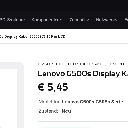
PC-Systeme
Komponenten
Zubehör
Netzwerk
E
s Display Kabel 90202879 40 Pin LCD
ERSATZTEILE
,
LCD VIDEO KABEL
,
LENOVO
Lenovo G500s Display K
€
5,45
Model für:
Lenovo G500s G505s Serie
Zustand:
Neu