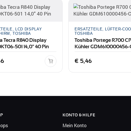
TEILE, LCD DISPLAY
ERSATZTEILE, LÜFTER-COO
HIRM, TOSHIBA
TOSHIBA
a Tecra R840 Display
Toshiba Portege R700 C
KT06-501 14,0" 40 Pin
Kühler GDM610000456-
66
€
5,46
OP
KONTO & HILFE
tops
Mein Konto