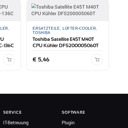
LER,
ERSATZTEILE, LÜFTER-COOLER,
TOSHIBA
PU
Toshiba Satellite E45T M40T
C-136C
CPU Kühler DFS200005060T
€
5,46
SERVICE
SOFTWARE
IT-Betreuung
Plugin