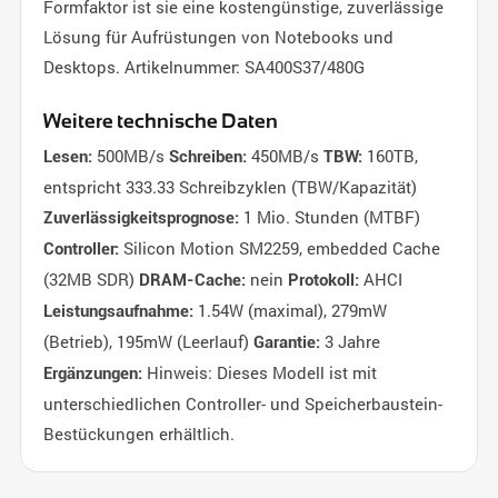
Formfaktor ist sie eine kostengünstige, zuverlässige
Lösung für Aufrüstungen von Notebooks und
Desktops. Artikelnummer: SA400S37/480G
Weitere technische Daten
500MB/s
450MB/s
160TB,
Lesen:
Schreiben:
TBW:
entspricht 333.33 Schreibzyklen (TBW/Kapazität)
1 Mio. Stunden (MTBF)
Zuverlässigkeitsprognose:
Silicon Motion SM2259, embedded Cache
Controller:
(32MB SDR)
nein
AHCI
DRAM-Cache:
Protokoll:
1.54W (maximal), 279mW
Leistungsaufnahme:
(Betrieb), 195mW (Leerlauf)
3 Jahre
Garantie:
Hinweis: Dieses Modell ist mit
Ergänzungen:
unterschiedlichen Controller- und Speicherbaustein-
Bestückungen erhältlich.