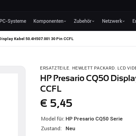
PC-Systeme
Komponenten
Zubehör
Netzwerk
E
isplay Kabel 50.4H507.001 30 Pin CCFL
ERSATZTEILE
,
HEWLETT PACKARD
,
LCD VID
HP Presario CQ50 Displa
CCFL
€
5,45
Model für:
HP Presario CQ50 Serie
Zustand:
Neu