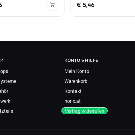
6
€
5,46
OP
KONTO & HILFE
tops
Mein Konto
Systeme
Warenkorb
ehör
Kontakt
zwerk
norix.at
tzteile
Vertrag widerrufen