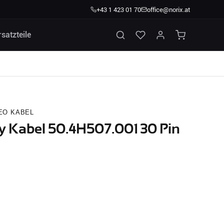
+43 1 423 01 70
office@norix.at
rsatzteile
EO KABEL
y Kabel 50.4H507.001 30 Pin