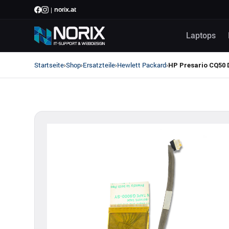
|
norix.at
Laptops
Startseite
Shop
Ersatzteile
Hewlett Packard
›
›
›
›
HP Presario CQ50 D