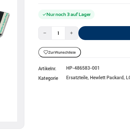
Nur noch 3 auf Lager
−
+
Zur Wunschliste
Artikelnr.
HP-486583-001
Kategorie
Ersatzteile
,
Hewlett Packard
,
L