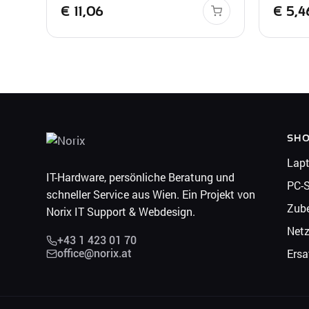
€
11,06
€
5,4
SH
Lap
IT-Hardware, persönliche Beratung und
PC-
schneller Service aus Wien. Ein Projekt von
Zub
Norix IT Support & Webdesign.
Net
+43 1 423 01 70
Ersa
office@norix.at