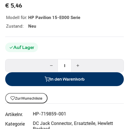
€
5,46
Modell für:
HP Pavilion 15-E000 Serie
Zustand:
Neu
Auf Lager
−
+
In den Warenkorb
Zur Wunschliste
Artikelnr.
HP-719859-001
Kategorie
DC Jack Connector
,
Ersatzteile
,
Hewlett
Packard