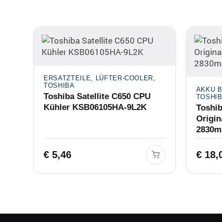
ERSATZTEILE, LÜFTER-COOLER,
TOSHIBA
AKKU B
Toshiba Satellite C650 CPU
TOSHI
Kühler KSB06105HA-9L2K
Toshib
Origi
2830m
€
5,46
€
18,