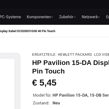
PC-Systeme
Komponenten
Zubehör
Netzwerk
E
isplay Kabel DC020031G00 40 Pin Touch
ERSATZTEILE
,
HEWLETT PACKARD
,
LCD VID
HP Pavilion 15-DA Dis
Pin Touch
€
5,45
Model für:
HP Pavilion 15-DA, 15-DB Ser
Zustand:
Neu