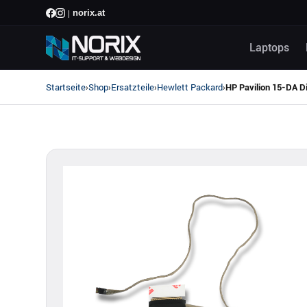
|
norix.at
Laptops
Startseite
Shop
Ersatzteile
Hewlett Packard
›
›
›
›
HP Pavilion 15-DA D