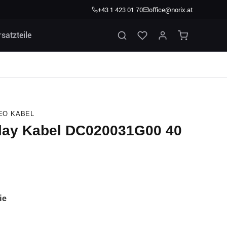
+43 1 423 01 70
office@norix.at
rsatzteile
EO KABEL
play Kabel DC020031G00 40
ie