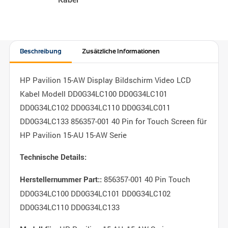
Beschreibung
Zusätzliche Informationen
HP Pavilion 15-AW Display Bildschirm Video LCD
Kabel Modell DD0G34LC100 DD0G34LC101
DD0G34LC102 DD0G34LC110 DD0G34LC011
DD0G34LC133 856357-001 40 Pin for Touch Screen für
HP Pavilion 15-AU 15-AW Serie
Technische Details:
856357-001 40 Pin Touch
Herstellernummer Part::
DD0G34LC100 DD0G34LC101 DD0G34LC102
DD0G34LC110 DD0G34LC133