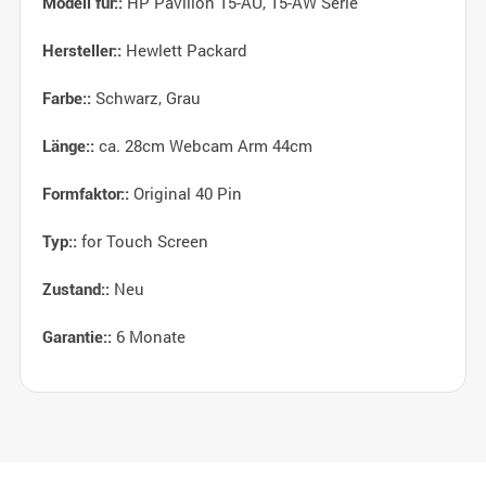
HP Pavilion 15-AU, 15-AW Serie
Modell für::
Hewlett Packard
Hersteller::
Schwarz, Grau
Farbe::
ca. 28cm Webcam Arm 44cm
Länge::
Original 40 Pin
Formfaktor::
for Touch Screen
Typ::
Neu
Zustand::
6 Monate
Garantie::