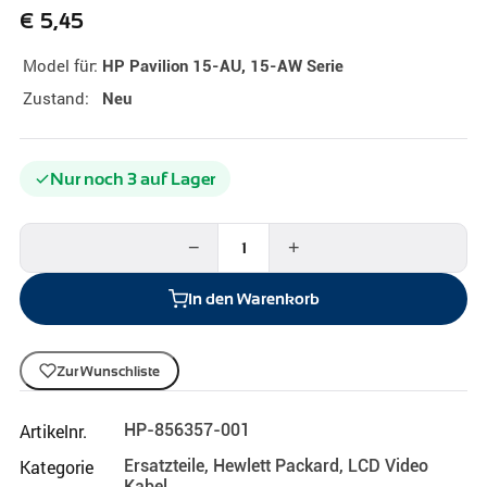
€
5,45
Model für:
HP Pavilion 15-AU, 15-AW Serie
Zustand:
Neu
Nur noch 3 auf Lager
−
+
In den Warenkorb
Zur Wunschliste
Artikelnr.
HP-856357-001
Kategorie
Ersatzteile
,
Hewlett Packard
,
LCD Video
Kabel