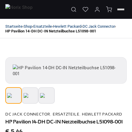
Startseite
Shop
Ersatzteile
Hewlett Packard
DC Jack Connector
›
›
›
›
›
HP Pavilion 14-DH DC-IN Netzteilbuchse L51098-001
DC JACK CONNECTOR
,
ERSATZTEILE
,
HEWLETT PACKARD
HP Pavilion 14-DH DC-IN Netzteilbuchse L51098-001
€
5,46