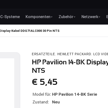
C-Systeme
Komponenten
Zubehör
Netzwerk
 Display Kabel DDG71ALC000 30 Pin NTS
ERSATZTEILE
,
HEWLETT PACKARD
,
LCD VID
HP Pavilion 14-BK Displ
NTS
€
5,45
Model für:
HP Pavilion 14-BK Serie
Zustand:
Neu