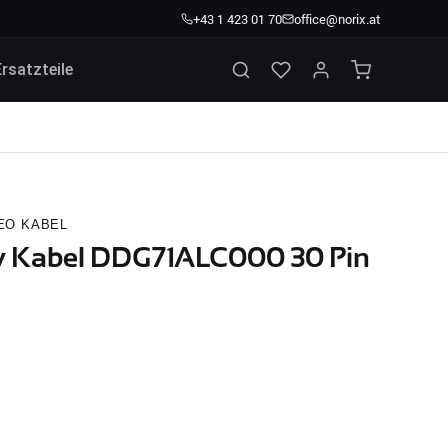
+43 1 423 01 70
office@norix.at
Ersatzteile
EO KABEL
ay Kabel DDG71ALC000 30 Pin