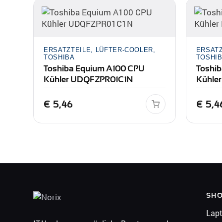
ERSATZTEILE, LÜFTER-COOLER,
ERSATZ
TOSHIBA
TOSHI
Toshiba Equium A100 CPU
Toshib
Kühler UDQFZPR01C1N
Kühle
€
5,46
€
5,4
SH
Lap