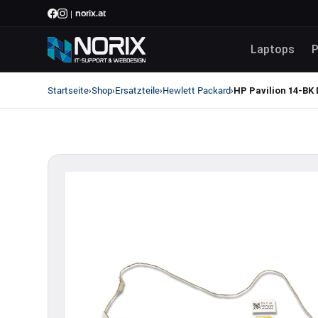
|
norix.at
Laptops
P
Startseite
Shop
Ersatzteile
Hewlett Packard
›
›
›
›
HP Pavilion 14-BK