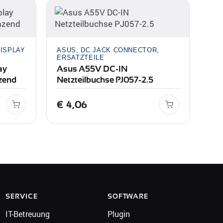
DISPLAY
ASUS, DC JACK CONNECTOR,
ERSATZTEILE
ay
Asus A55V DC-IN
nzend
Netzteilbuchse PJ057-2.5
€
4,06
SERVICE
SOFTWARE
IT-Betreuung
Plugin