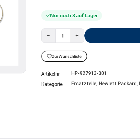
Nur noch 3 auf Lager
−
+
Zur Wunschliste
Artikelnr.
HP-927913-001
Kategorie
Ersatzteile
,
Hewlett Packard
,