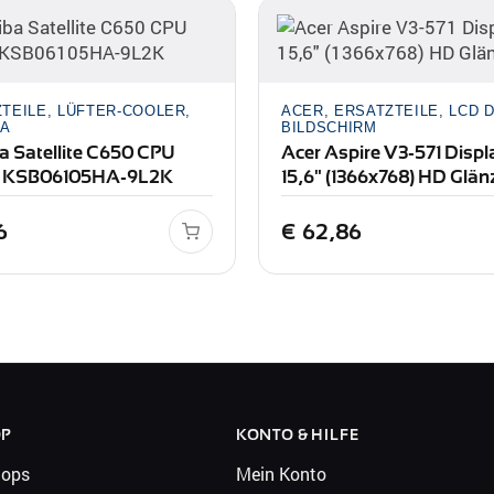
TEILE, LÜFTER-COOLER,
ACER, ERSATZTEILE, LCD 
BA
BILDSCHIRM
a Satellite C650 CPU
Acer Aspire V3-571 Displ
r KSB06105HA-9L2K
15,6" (1366x768) HD Glä
6
€
62,86
OP
KONTO & HILFE
tops
Mein Konto