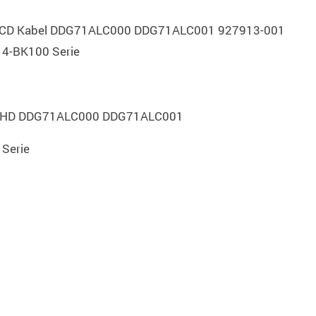
eo LCD Kabel DDG71ALC000 DDG71ALC001 927913-001
14-BK100 Serie
n HD DDG71ALC000 DDG71ALC001
 Serie