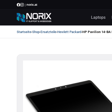
|
norix.at
Laptops
Startseite
Shop
Ersatzteile
Hewlett Packard
›
›
›
›
HP Pavilion 14-BA 