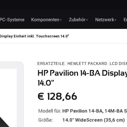
PC-Systeme
Komponenten
Zubehör
Netzwerk
E
Display Einheit inkl. Touchscreen 14.0"
ERSATZTEILE
,
HEWLETT PACKARD
,
LCD DIS
HP Pavilion 14-BA Display
14.0"
€
128,66
Modell für:
HP Pavilion 14-BA, 14M-BA S
Größe:
14.0" WideScreen (35,6 cm)