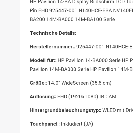
HP Pavilion 14-BA Display Bildschirm LCD To
Pin FHD 925447-001 N140HCE-EBA NV140FHM
BA200 14M-BA000 14M-BA100 Serie
Technische Details:
925447-001 N140HCE-
Herstellernummer::
HP Pavilion 14-BA000 Serie HP P
Modell für::
Pavilion 14M-BA000 Serie HP Pavilion 14M-
14.0" WideScreen (35,6 cm)
Größe::
FHD (1920x1080) IR CAM
Auflösung::
WLED mit Dri
Hintergrundbeleuchtungstyp::
Inkludiert (JA)
Touchpanel::