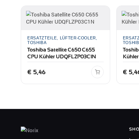
ERSATZTEILE, LÜFTER-COOLER,
ERSATZ
TOSHIBA
TOSHI
Toshiba Satellite C650 C655
Toshib
CPU Kühler UDQFLZP03C1N
Kühle
€
5,46
€
5,4
SH