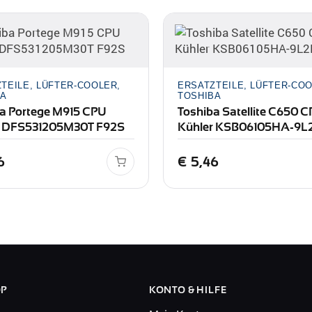
TEILE, LÜFTER-COOLER,
ERSATZTEILE, LÜFTER-COO
BA
TOSHIBA
a Portege M915 CPU
Toshiba Satellite C650 
r DFS531205M30T F92S
Kühler KSB06105HA-9L
6
€
5,46
OP
KONTO & HILFE