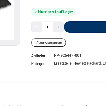
Nur noch 1 auf Lager
−
+
Zur Wunschliste
Artikelnr.
HP-925447-001
Kategorie
Ersatzteile
,
Hewlett Packard
,
L