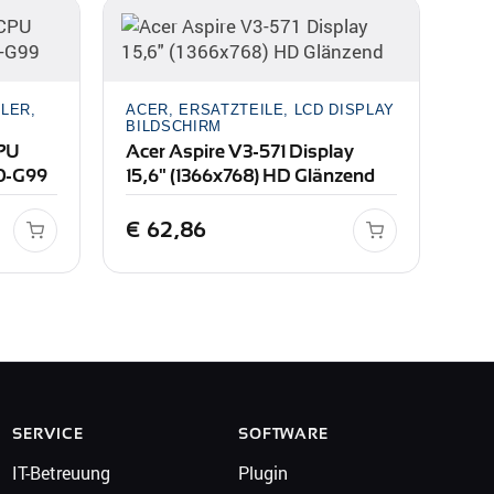
LER,
ACER, ERSATZTEILE, LCD DISPLAY
BILDSCHIRM
CPU
Acer Aspire V3-571 Display
0-G99
15,6" (1366x768) HD Glänzend
€
62,86
SERVICE
SOFTWARE
IT-Betreuung
Plugin