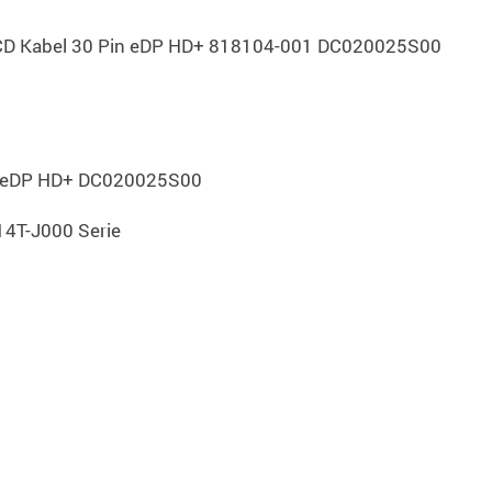
 LCD Kabel 30 Pin eDP HD+ 818104-001 DC020025S00
 eDP HD+ DC020025S00
14T-J000 Serie