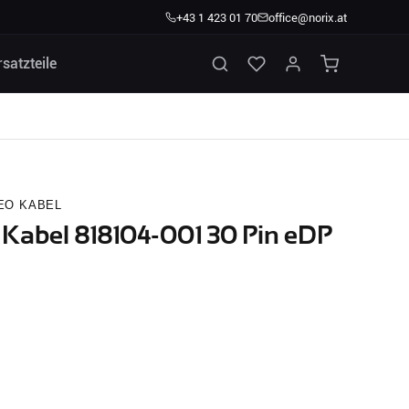
+43 1 423 01 70
office@norix.at
rsatzteile
EO KABEL
 Kabel 818104-001 30 Pin eDP