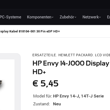
PC-Systeme
Komponenten
Zubehör
Netzwerk
E
splay Kabel 818104-001 30 Pin eDP HD+
ERSATZTEILE
,
HEWLETT PACKARD
,
LCD VID
HP Envy 14-J000 Display
HD+
€
5,45
Model für:
HP Envy 14-J, 14T-J Serie
Zustand:
Neu