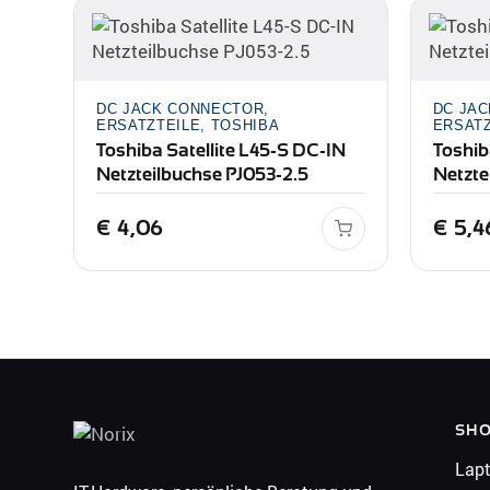
DC JACK CONNECTOR,
DC JA
ERSATZTEILE, TOSHIBA
ERSATZ
Toshiba Satellite L45-S DC-IN
Toshib
Netzteilbuchse PJ053-2.5
Netzte
€
4,06
€
5,4
SH
Lap