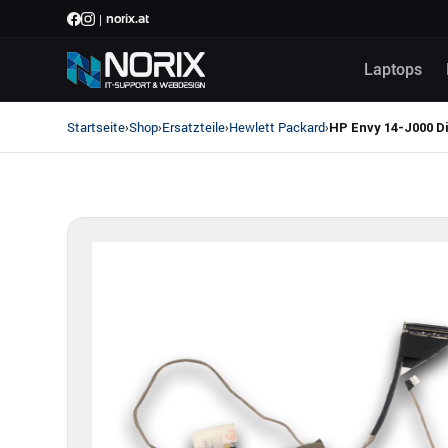
|
norix.at
Laptops
Startseite
Shop
Ersatzteile
Hewlett Packard
›
›
›
›
HP Envy 14-J000 Di