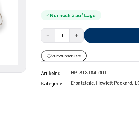
Nur noch 2 auf Lager
−
+
Zur Wunschliste
Artikelnr.
HP-818104-001
Kategorie
Ersatzteile
,
Hewlett Packard
,
L