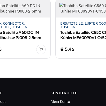
CK CONNECTOR,
ERSATZTEILE, LÜFTER-COO
TEILE, TOSHIBA
TOSHIBA
a Satellite A60 DC-IN
Toshiba Satellite C850 
ilbuchse PJ008-2.5mm
Kühler MF60090V1-C45
6
€
5,46
OP
KONTO & HILFE
tops
Mein Konto