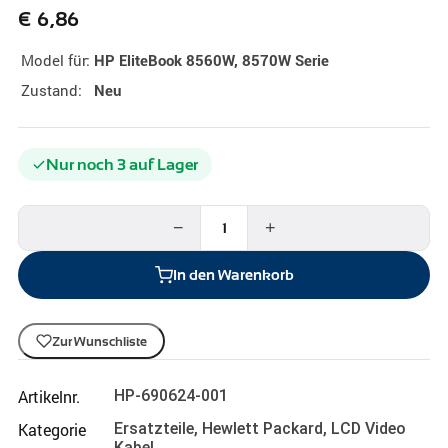
€
6,86
Model für:
HP EliteBook 8560W, 8570W Serie
Zustand:
Neu
Nur noch 3 auf Lager
−
+
In den Warenkorb
Zur Wunschliste
Artikelnr.
HP-690624-001
Kategorie
Ersatzteile
,
Hewlett Packard
,
LCD Video
Kabel