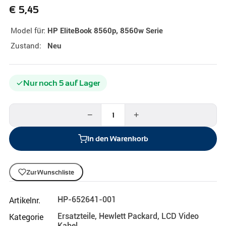
€
5,45
Model für:
HP EliteBook 8560p, 8560w Serie
Zustand:
Neu
Nur noch 5 auf Lager
−
+
In den Warenkorb
Zur Wunschliste
Artikelnr.
HP-652641-001
Kategorie
Ersatzteile
,
Hewlett Packard
,
LCD Video
Kabel