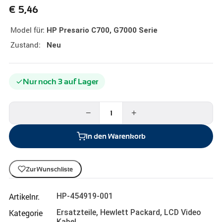
€
5,46
Model für:
HP Presario C700, G7000 Serie
Zustand:
Neu
Nur noch 3 auf Lager
−
+
In den Warenkorb
Zur Wunschliste
Artikelnr.
HP-454919-001
Kategorie
Ersatzteile
,
Hewlett Packard
,
LCD Video
Kabel