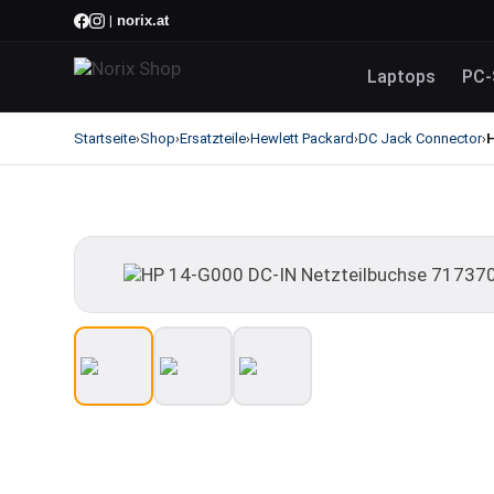
norix.at
|
Laptops
PC-
Startseite
Shop
Ersatzteile
Hewlett Packard
DC Jack Connector
›
›
›
›
›