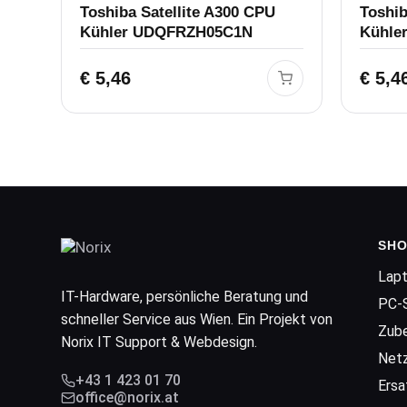
Toshiba Satellite A300 CPU
Toshi
Kühler UDQFRZH05C1N
Kühle
€
5,46
€
5,4
SHO
Lap
IT-Hardware, persönliche Beratung und
PC-
schneller Service aus Wien. Ein Projekt von
Zub
Norix IT Support & Webdesign.
Net
+43 1 423 01 70
Ersa
office@norix.at