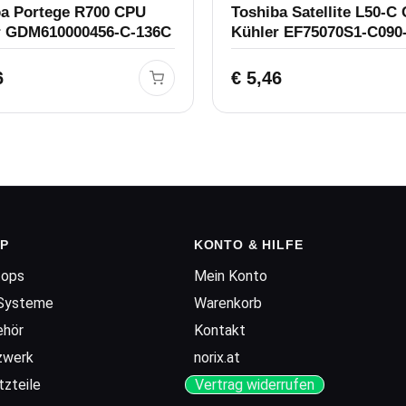
ba Portege R700 CPU
Toshiba Satellite L50-C
r GDM610000456-C-136C
Kühler EF75070S1-C090
6
€
5,46
P
KONTO & HILFE
tops
Mein Konto
Systeme
Warenkorb
ehör
Kontakt
zwerk
norix.at
tzteile
Vertrag widerrufen