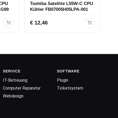
 CPU
Toshiba Satellite L55W-C CPU
-G99
Kühler FB07005H05LPA-001
€
12,46
SERVICE
SOFTWARE
IT-Betreuung
Plugin
Computer Reparatur
Ticketsystem
Webdesign