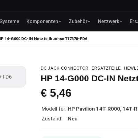
Systeme
Komponenten
Zubehör
Netzwerk
Ers
HP 14-G000 DC-IN Netzteilbuchse 717370-FD6
DC JACK CONNECTOR
,
ERSATZTEILE
,
HEWL
HP 14-G000 DC-IN Netz
€
5,46
Modell für:
HP Pavilion 14T-R000, 14T-R
Zustand:
Neu