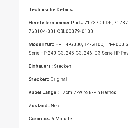
Technische Details:
Herstellernummer Part::
717370-FD6, 71737
760104-001 CBL00379-0100
Modell für::
HP 14-G000, 14-G100, 14-R000 Se
Serie HP 240 G3, 245 G3, 246, G3 Serie HP Pa
Einbauart::
Stecken
Stecker::
Original
Kabel Länge::
17cm 7-Wire 8-Pin Harnes
Zustand::
Neu
Garantie::
6 Monate