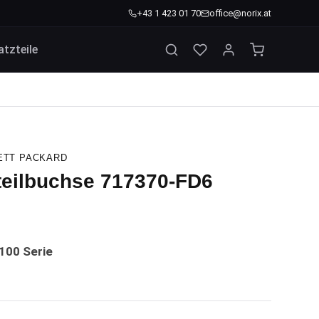
+43 1 423 01 70
office@norix.at
atzteile
ETT PACKARD
teilbuchse 717370-FD6
100 Serie