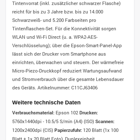
Tintenvorrat (inkl. zusätzlicher schwarzer Flasche)
reicht für bis zu 3 Jahre bzw. bis zu 14.000
Schwarzweiß- und 5.200 Farbseiten pro
Tintenflaschen-Set. Für die Konnektivität sorgen
WLAN und Wi-Fi Direct (u. a. WPA2-AES-
Verschlüsselung); über die Epson-Smart-Panel-App
lässt sich der Drucker vom Smartphone aus
einrichten, überwachen und steuern. Der wärmefreie
Micro-Piezo-Druckkopf reduziert Wartungsaufwand
und Stromverbrauch über die gesamte Lebensdauer
des Geräts. Artikelnummer: C11CJ63406
Weitere technische Daten
Epson 102
Verbrauchsmaterial:
Drucken:
5760x1440dpi - 10.5/5 S/min (A4) (ISO)
Scannen:
1200x2400dpi (CIS)
120 Blatt (1x 100
Papierzufuhr:
Blatt + 1x 20 Blatt Foto), Duplexeinheit