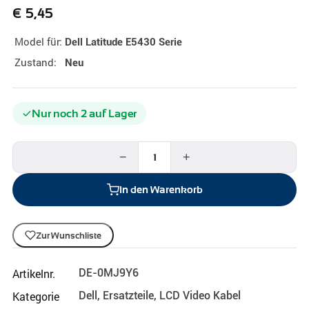
€
5,45
Model für:
Dell Latitude E5430 Serie
Zustand:
Neu
Nur noch 2 auf Lager
−
+
In den Warenkorb
Zur Wunschliste
Artikelnr.
DE-0MJ9Y6
Kategorie
Dell
,
Ersatzteile
,
LCD Video Kabel