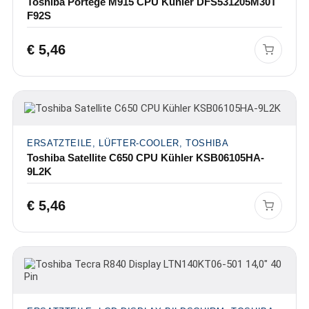
Toshiba Portege M915 CPU Kühler DFS531205M30T
F92S
€
5,46
ERSATZTEILE, LÜFTER-COOLER, TOSHIBA
Toshiba Satellite C650 CPU Kühler KSB06105HA-
9L2K
€
5,46