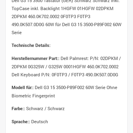
Dell G3 15 3500 Tastatur (GER) Schwarz Schwarz inkl.
TopCase inkl. Backlight 1HGFW 01HGFW 02DPKM
2DPKM 460.0K702.0002 0F0TP3 F0TP3
490.0K507.0D0G 60W für Dell G3 15 3500-P89F002 60W
Serie
Technische Details:
Dell Palmrest: P/N: 02DPKM /
Herstellernummer Part::
2DPKM 0G325W / G325W 0001HGFW 460.0K702.0002
Dell Keyboard P/N: 0F0TP3 / F0TP3 490.0K507.0D0G
Dell G3 15 3500-P89F002 60W Serie Ohne
Modell für::
Biometric Fingerprint
Schwarz / Schwarz
Farbe::
Deutsch
Sprache::