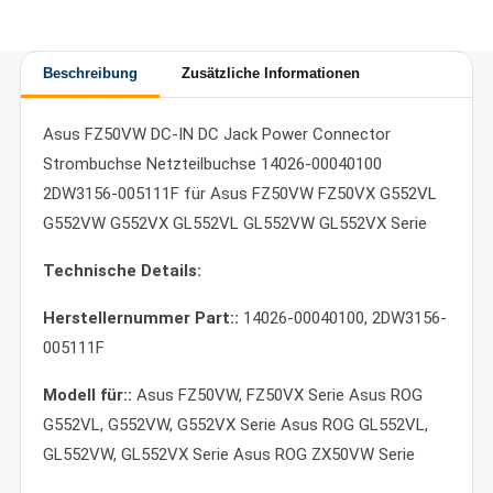
Beschreibung
Zusätzliche Informationen
Asus FZ50VW DC-IN DC Jack Power Connector
Strombuchse Netzteilbuchse 14026-00040100
2DW3156-005111F für Asus FZ50VW FZ50VX G552VL
G552VW G552VX GL552VL GL552VW GL552VX Serie
Technische Details:
Herstellernummer Part::
14026-00040100, 2DW3156-
005111F
Modell für::
Asus FZ50VW, FZ50VX Serie Asus ROG
G552VL, G552VW, G552VX Serie Asus ROG GL552VL,
GL552VW, GL552VX Serie Asus ROG ZX50VW Serie