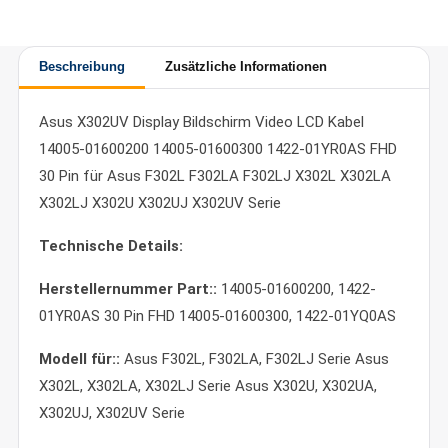
Beschreibung
Zusätzliche Informationen
Asus X302UV Display Bildschirm Video LCD Kabel
14005-01600200 14005-01600300 1422-01YR0AS FHD
30 Pin für Asus F302L F302LA F302LJ X302L X302LA
X302LJ X302U X302UJ X302UV Serie
Technische Details:
Herstellernummer Part::
14005-01600200, 1422-
01YR0AS 30 Pin FHD 14005-01600300, 1422-01YQ0AS
Modell für::
Asus F302L, F302LA, F302LJ Serie Asus
X302L, X302LA, X302LJ Serie Asus X302U, X302UA,
X302UJ, X302UV Serie