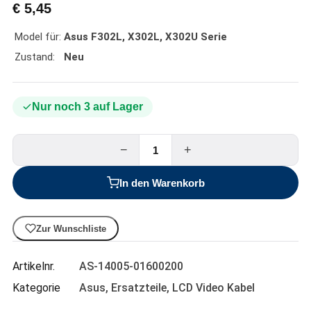
€
5,45
Model für:
Asus F302L, X302L, X302U Serie
Zustand:
Neu
Nur noch 3 auf Lager
−
+
In den Warenkorb
Zur Wunschliste
Artikelnr.
AS-14005-01600200
Kategorie
Asus
,
Ersatzteile
,
LCD Video Kabel