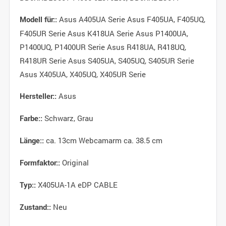
Asus A405UA Serie Asus F405UA, F405UQ,
Modell für::
F405UR Serie Asus K418UA Serie Asus P1400UA,
P1400UQ, P1400UR Serie Asus R418UA, R418UQ,
R418UR Serie Asus S405UA, S405UQ, S405UR Serie
Asus X405UA, X405UQ, X405UR Serie
Asus
Hersteller::
Schwarz, Grau
Farbe::
ca. 13cm Webcamarm ca. 38.5 cm
Länge::
Original
Formfaktor::
X405UA-1A eDP CABLE
Typ::
Neu
Zustand::