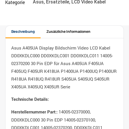
Kategorie
Asus
,
Ersatzteile
,
LCD Video Kabel
Beschreibung
Zusätzliche Informationen
Asus A405UA Display Bildschirm Video LCD Kabel
DD0XKDLC000 DD0XKDLC001 DD0XKDLC011 14005-
02370200 30 Pin EDP für Asus A405UA F405UA
F405UQ F405UR K418UA P1400UA P1400UQ P1400UR
R418UA R418UQ R418UR S405UA S405UQ S405UR
X405UA X405UQ X405UR Serie
Technische Details:
14005-02370000,
Herstellernummer Part::
DD0XKDLC000 30 Pin EDP 14005-02370100,
DD0XKDLC001 14005-02370200, DD0XKDLC011