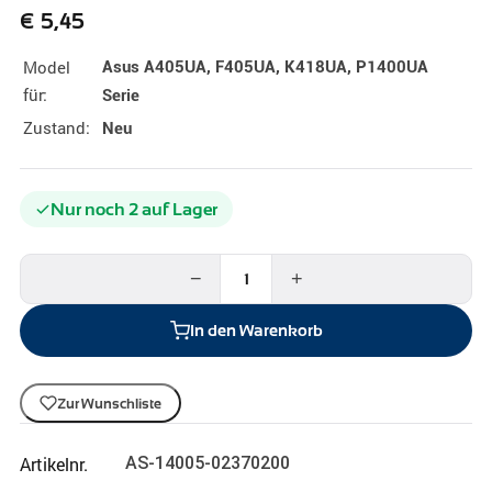
€
5,45
Model
Asus A405UA, F405UA, K418UA, P1400UA
für:
Serie
Zustand:
Neu
Nur noch 2 auf Lager
−
+
In den Warenkorb
Zur Wunschliste
Artikelnr.
AS-14005-02370200