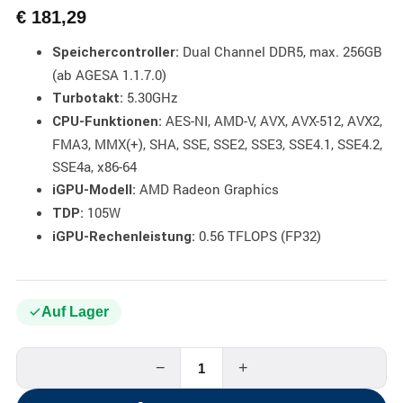
€
181,29
Dual Channel DDR5, max. 256GB
Speichercontroller:
(ab AGESA 1.1.7.0)
5.30GHz
Turbotakt:
AES-NI, AMD-V, AVX, AVX-512, AVX2,
CPU-Funktionen:
FMA3, MMX(+), SHA, SSE, SSE2, SSE3, SSE4.1, SSE4.2,
SSE4a, x86-64
AMD Radeon Graphics
iGPU-Modell:
105W
TDP:
0.56 TFLOPS (FP32)
iGPU-Rechenleistung:
Auf Lager
−
+