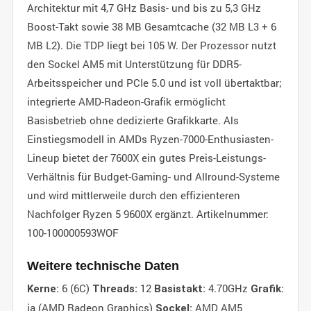
Architektur mit 4,7 GHz Basis- und bis zu 5,3 GHz
Boost-Takt sowie 38 MB Gesamtcache (32 MB L3 + 6
MB L2). Die TDP liegt bei 105 W. Der Prozessor nutzt
den Sockel AM5 mit Unterstützung für DDR5-
Arbeitsspeicher und PCIe 5.0 und ist voll übertaktbar;
integrierte AMD-Radeon-Grafik ermöglicht
Basisbetrieb ohne dedizierte Grafikkarte. Als
Einstiegsmodell in AMDs Ryzen-7000-Enthusiasten-
Lineup bietet der 7600X ein gutes Preis-Leistungs-
Verhältnis für Budget-Gaming- und Allround-Systeme
und wird mittlerweile durch den effizienteren
Nachfolger Ryzen 5 9600X ergänzt. Artikelnummer:
100-100000593WOF
Weitere technische Daten
6 (6C)
12
4.70GHz
Kerne:
Threads:
Basistakt:
Grafik:
ja (AMD Radeon Graphics)
AMD AM5
Sockel: