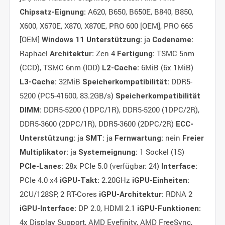
A620, B650, B650E, B840, B850,
Chipsatz-Eignung:
X600, X670E, X870, X870E, PRO 600 [OEM], PRO 665
[OEM]
ja
Windows 11 Unterstützung:
Codename:
Raphael
Zen 4
TSMC 5nm
Architektur:
Fertigung:
(CCD), TSMC 6nm (IOD)
6MiB (6x 1MiB)
L2-Cache:
32MiB
DDR5-
L3-Cache:
Speicherkompatibilität:
5200 (PC5-41600, 83.2GB/s)
Speicherkompatibilität
DDR5-5200 (1DPC/1R), DDR5-5200 (1DPC/2R),
DIMM:
DDR5-3600 (2DPC/1R), DDR5-3600 (2DPC/2R)
ECC-
ja
ja
nein
Unterstützung:
SMT:
Fernwartung:
Freier
ja
1 Sockel (1S)
Multiplikator:
Systemeignung:
28x PCIe 5.0 (verfügbar: 24)
PCIe-Lanes:
Interface:
PCIe 4.0 x4
2.20GHz
iGPU-Takt:
iGPU-Einheiten:
2CU/128SP, 2 RT-Cores
RDNA 2
iGPU-Architektur:
DP 2.0, HDMI 2.1
iGPU-Interface:
iGPU-Funktionen:
4x Display Support, AMD Eyefinity, AMD FreeSync,