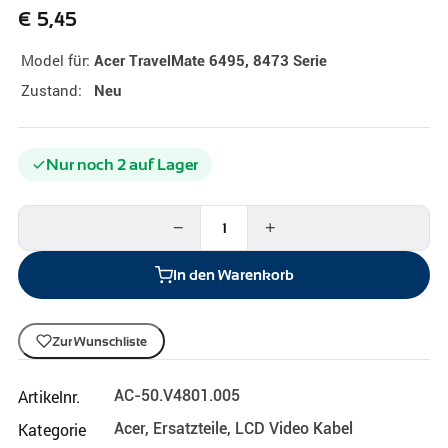
€
5,45
Model für:
Acer TravelMate 6495, 8473 Serie
Zustand:
Neu
Nur noch 2 auf Lager
−
+
In den Warenkorb
Zur Wunschliste
Artikelnr.
AC-50.V4801.005
Kategorie
Acer
,
Ersatzteile
,
LCD Video Kabel