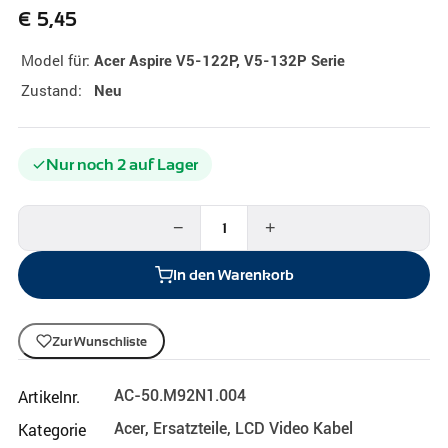
€
5,45
Model für:
Acer Aspire V5-122P, V5-132P Serie
Zustand:
Neu
Nur noch 2 auf Lager
−
+
In den Warenkorb
Zur Wunschliste
Artikelnr.
AC-50.M92N1.004
Kategorie
Acer
,
Ersatzteile
,
LCD Video Kabel