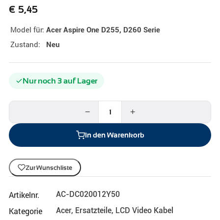
€
5,45
Model für:
Acer Aspire One D255, D260 Serie
Zustand:
Neu
Nur noch 3 auf Lager
−
+
In den Warenkorb
Zur Wunschliste
Artikelnr.
AC-DC020012Y50
Kategorie
Acer
,
Ersatzteile
,
LCD Video Kabel