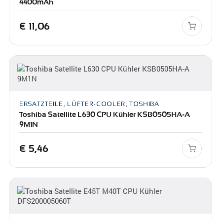
4400mAh
€
11,06
ERSATZTEILE, LÜFTER-COOLER, TOSHIBA
Toshiba Satellite L630 CPU Kühler KSB0505HA-A
9M1N
€
5,46